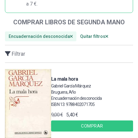
a 7 €.
COMPRAR LIBROS DE SEGUNDA MANO
Encuadernación desconocida
Quitar filtros
Filtrar
La mala hora
Gabriel García Márquez
Bruguera, Año
Encuadernación desconocida
ISBN 13: 9788402071705
9,00 €
5,40 €
COMPRAR