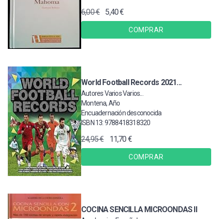
6,00 €
5,40 €
COMPRAR
World Football Records 2021...
Autores Varios Varios...
Montena, Año
Encuadernación desconocida
ISBN 13: 9788418318320
24,95 €
11,70 €
COMPRAR
COCINA SENCILLA MICROONDAS II