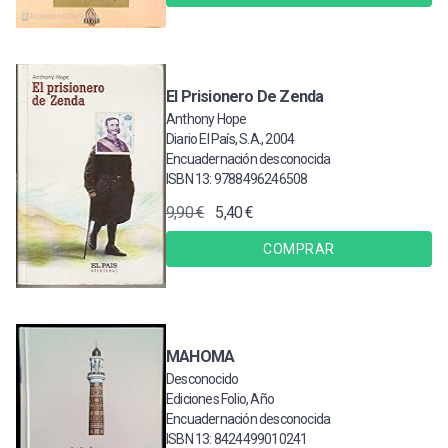
El Prisionero De Zenda
Anthony Hope
Diario El País, S.A., 2004
Encuadernación desconocida
ISBN 13: 9788496246508
9,90 €
5,40 €
COMPRAR
MAHOMA
Desconocido
Ediciones Folio, Año
Encuadernación desconocida
ISBN 13: 8424499010241