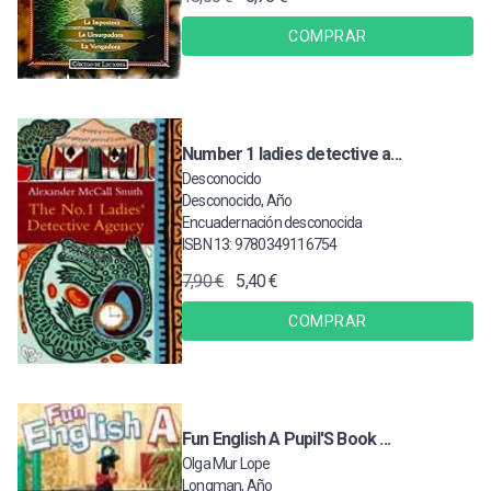
COMPRAR
Number 1 ladies detective a...
Desconocido
Desconocido, Año
Encuadernación desconocida
ISBN 13: 9780349116754
7,90 €
5,40 €
COMPRAR
Fun English A Pupil'S Book ...
Olga Mur Lope
Longman, Año