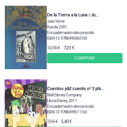
De la Tierra a la Luna / Ju...
Julio Verne
Rueda, 2001
Encuadernación desconocida
ISBN 13: 9788495060150
12,90 €
7,20 €
COMPRAR
Cuentos p&f cuento nº 3 phi...
Walt Disney Company
Libros Disney, 2011
Encuadernación desconocida
ISBN 13: 9788499511160
7,95 €
5,40 €