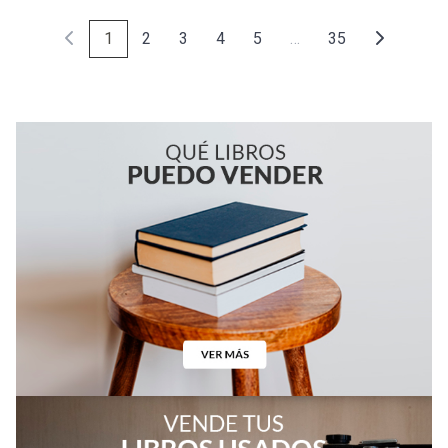
1
2
3
4
5
…
35