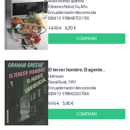
Acad.cocina Española
Ediciones Nobel, Sa, Año
Encuadernación desconocida
ISBN 13: 9788487531705
14,90 €
6,30 €
COMPRAR
El tercer hombre; El agente...
Unknown
Fisical Book, 1991
Encuadernación desconocida
ISBN 13: 9788422637066
9,90 €
5,40 €
COMPRAR