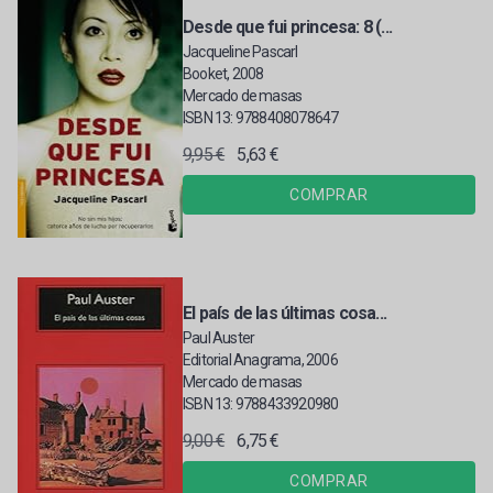
Desde que fui princesa: 8 (...
Jacqueline Pascarl
Booket, 2008
Mercado de masas
ISBN 13: 9788408078647
9,95 €
5,63 €
COMPRAR
El país de las últimas cosa...
Paul Auster
Editorial Anagrama, 2006
Mercado de masas
ISBN 13: 9788433920980
9,00 €
6,75 €
COMPRAR