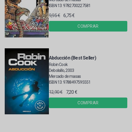
ISBN 13: 9782700227581
9,95 €
6,75 €
COMPRAR
Abducción (Best Seller)
Robin Cook
Debolsillo, 2003
Mercado de masas
ISBN 13: 9788497595551
12,90 €
7,20 €
COMPRAR