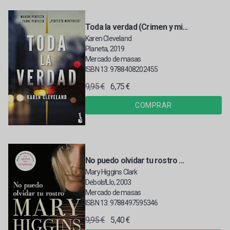
Toda la verdad (Crimen y mi...
Karen Cleveland
Planeta, 2019
Mercado de masas
ISBN 13: 9788408202455
9,95 €
6,75 €
COMPRAR
No puedo olvidar tu rostro ...
Mary Higgins Clark
Debols!Llo, 2003
Mercado de masas
ISBN 13: 9788497595346
9,95 €
5,40 €