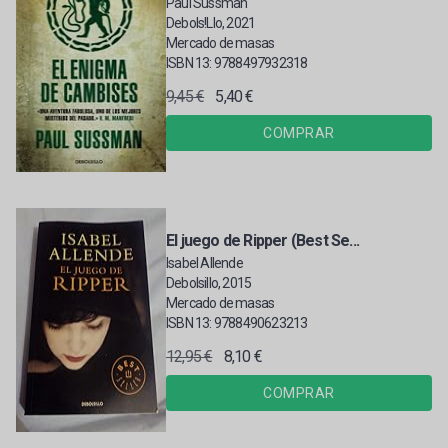
Paul Sussman
Debols!Llo, 2021
Mercado de masas
ISBN 13: 9788497932318
9,45 €
5,40 €
COMPRAR
El juego de Ripper (Best Se...
Isabel Allende
Debolsillo, 2015
Mercado de masas
ISBN 13: 9788490623213
12,95 €
8,10 €
COMPRAR