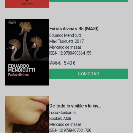
Furias divinas: 45 (MAXI)
Eduardo Mendicutti
Maxi Tusquets, 2017
Mercado de masas
ISBN 13: 9788490664155
7,95 €
5,40 €
COMPRAR
De todo lo visible y lo inv...
Lucia Etxebarria
Booket, 2008
Mercado de masas
ISBN 13: 9788467031720