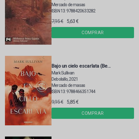
Mercado de masas
ISBN 13: 9788420633282
7,95 €
5,63 €
COMPRAR
Bajo un cielo escarlata (Be...
Mark Sullivan
Debolsillo, 2021
Mercado de masas
ISBN 13: 9788466351744
9,95 €
5,85 €
COMPRAR