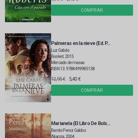
COMPRAR
Palmeras en la nieve (Ed. P...
Luz Gabás
Booket, 2015
Mercado de masas
ISBN 13: 9788499985138
12,95 €
5,40 €
COMPRAR
Marianela (El Libro De Bols...
Benito Perez Galdos
Alianza, 2004