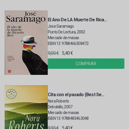
El Ano De LA Muerte De Rica...
Jose Saramago
Punto De Lectura, 2002
Mercado de masas
ISBN 13: 9788466308472
9,00 €
5,40 €
COMPRAR
Cita con el pasado (Best Se...
Nora Roberts
Debolsillo, 2007
Mercado de masas
ISBN 13: 9788483463048
9,95 €
5,40 €