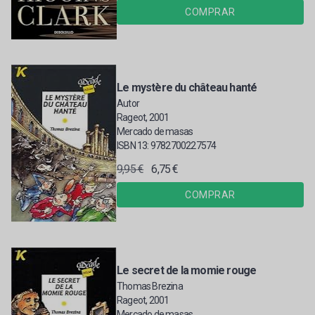
COMPRAR
Le mystère du château hanté
Autor
Rageot, 2001
Mercado de masas
ISBN 13: 9782700227574
9,95 €
6,75 €
COMPRAR
Le secret de la momie rouge
Thomas Brezina
Rageot, 2001
Mercado de masas