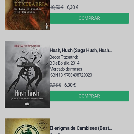
10,50 €
6,30 €
COMPRAR
Hush, Hush (Saga Hush, Hush...
Becca Fitzpatrick
B De Bolsillo, 2014
Mercado de masas
ISBN 13: 9788498729320
9,95 €
6,30 €
COMPRAR
El enigma de Cambises (Best...