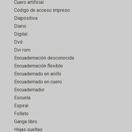
Cuero artificial
Código de acceso impreso
Diapositiva
Diario
Digital
Dvd
Dvr rom
Encuadernación desconocida
Encuadernación flexible
Encuadernado en anillo
Encuadernado en cuero
Encuadernador
Escuela
Espiral
Folleto
Ganga libro
Hojas sueltas