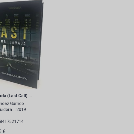
da (Last Call) ...
ndez Garrido
uidora..., 2019
88417521714
5 €