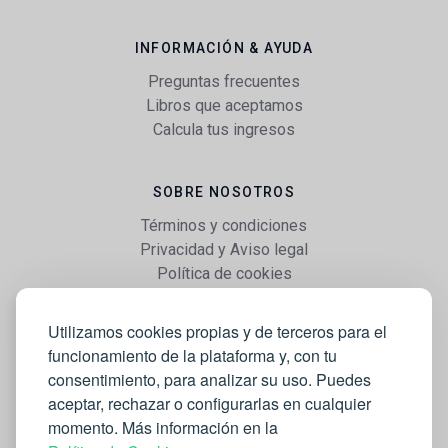
INFORMACIÓN & AYUDA
Preguntas frecuentes
Libros que aceptamos
Calcula tus ingresos
SOBRE NOSOTROS
Términos y condiciones
Privacidad y Aviso legal
Política de cookies
Utilizamos cookies propias y de terceros para el
WEB
funcionamiento de la plataforma y, con tu
Vender libros
consentimiento, para analizar su uso. Puedes
Mi cuenta
aceptar, rechazar o configurarlas en cualquier
Comprar libros
momento. Más información en la
Blog