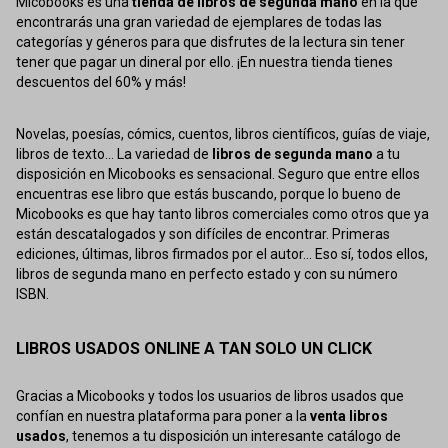
Micobooks es una
tienda de libros de segunda mano
en la que
encontrarás una gran variedad de ejemplares de todas las
categorías y géneros para que disfrutes de la lectura sin tener
tener que pagar un dineral por ello. ¡En nuestra tienda tienes
descuentos del 60% y más!
Novelas, poesías, cómics, cuentos, libros científicos, guías de viaje,
libros de texto... La variedad de
libros de segunda mano
a tu
disposición en Micobooks es sensacional. Seguro que entre ellos
encuentras ese libro que estás buscando, porque lo bueno de
Micobooks es que hay tanto libros comerciales como otros que ya
están descatalogados y son difíciles de encontrar. Primeras
ediciones, últimas, libros firmados por el autor... Eso sí, todos ellos,
libros de segunda mano en perfecto estado y con su número
ISBN.
LIBROS USADOS ONLINE A TAN SOLO UN CLICK
Gracias a Micobooks y todos los usuarios de libros usados que
confían en nuestra plataforma para poner a la
venta libros
usados
, tenemos a tu disposición un interesante catálogo de