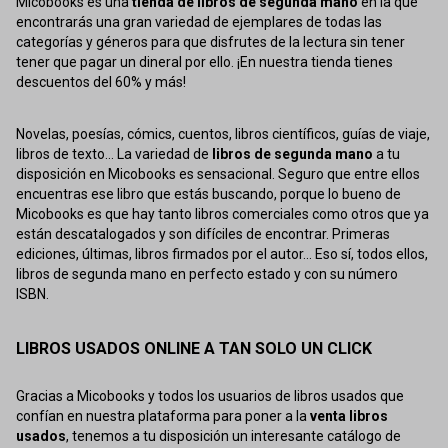
Micobooks es una
tienda de libros de segunda mano
en la que
encontrarás una gran variedad de ejemplares de todas las
categorías y géneros para que disfrutes de la lectura sin tener
tener que pagar un dineral por ello. ¡En nuestra tienda tienes
descuentos del 60% y más!
Novelas, poesías, cómics, cuentos, libros científicos, guías de viaje,
libros de texto... La variedad de
libros de segunda mano
a tu
disposición en Micobooks es sensacional. Seguro que entre ellos
encuentras ese libro que estás buscando, porque lo bueno de
Micobooks es que hay tanto libros comerciales como otros que ya
están descatalogados y son difíciles de encontrar. Primeras
ediciones, últimas, libros firmados por el autor... Eso sí, todos ellos,
libros de segunda mano en perfecto estado y con su número
ISBN.
LIBROS USADOS ONLINE A TAN SOLO UN CLICK
Gracias a Micobooks y todos los usuarios de libros usados que
confían en nuestra plataforma para poner a la
venta libros
usados
, tenemos a tu disposición un interesante catálogo de