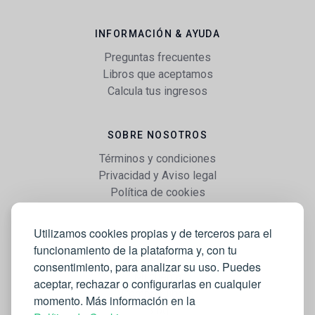
INFORMACIÓN & AYUDA
Preguntas frecuentes
Libros que aceptamos
Calcula tus ingresos
SOBRE NOSOTROS
Términos y condiciones
Privacidad y Aviso legal
Política de cookies
Utilizamos cookies propias y de terceros para el
WEB
funcionamiento de la plataforma y, con tu
Vender libros
consentimiento, para analizar su uso. Puedes
Mi cuenta
aceptar, rechazar o configurarlas en cualquier
Comprar libros
momento. Más información en la
Blog