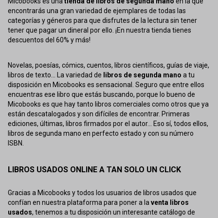
Micobooks es una
tienda de libros de segunda mano
en la que
encontrarás una gran variedad de ejemplares de todas las
categorías y géneros para que disfrutes de la lectura sin tener
tener que pagar un dineral por ello. ¡En nuestra tienda tienes
descuentos del 60% y más!
Novelas, poesías, cómics, cuentos, libros científicos, guías de viaje,
libros de texto... La variedad de
libros de segunda mano
a tu
disposición en Micobooks es sensacional. Seguro que entre ellos
encuentras ese libro que estás buscando, porque lo bueno de
Micobooks es que hay tanto libros comerciales como otros que ya
están descatalogados y son difíciles de encontrar. Primeras
ediciones, últimas, libros firmados por el autor... Eso sí, todos ellos,
libros de segunda mano en perfecto estado y con su número
ISBN.
LIBROS USADOS ONLINE A TAN SOLO UN CLICK
Gracias a Micobooks y todos los usuarios de libros usados que
confían en nuestra plataforma para poner a la
venta libros
usados
, tenemos a tu disposición un interesante catálogo de