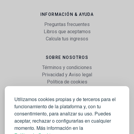
INFORMACIÓN & AYUDA
Preguntas frecuentes
Libros que aceptamos
Calcula tus ingresos
SOBRE NOSOTROS
Términos y condiciones
Privacidad y Aviso legal
Política de cookies
Utilizamos cookies propias y de terceros para el
WEB
funcionamiento de la plataforma y, con tu
Vender libros
consentimiento, para analizar su uso. Puedes
Mi cuenta
aceptar, rechazar o configurarlas en cualquier
Comprar libros
momento. Más información en la
Blog