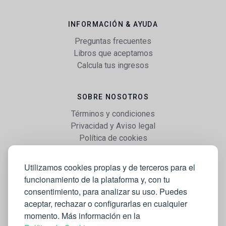
INFORMACIÓN & AYUDA
Preguntas frecuentes
Libros que aceptamos
Calcula tus ingresos
SOBRE NOSOTROS
Términos y condiciones
Privacidad y Aviso legal
Política de cookies
Utilizamos cookies propias y de terceros para el
WEB
funcionamiento de la plataforma y, con tu
Vender libros
consentimiento, para analizar su uso. Puedes
Mi cuenta
aceptar, rechazar o configurarlas en cualquier
Comprar libros
momento. Más información en la
Blog