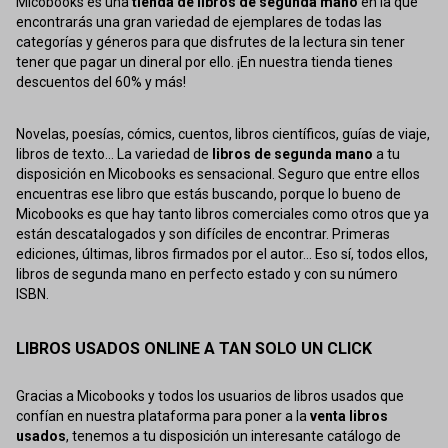
Micobooks es una
tienda de libros de segunda mano
en la que
encontrarás una gran variedad de ejemplares de todas las
categorías y géneros para que disfrutes de la lectura sin tener
tener que pagar un dineral por ello. ¡En nuestra tienda tienes
descuentos del 60% y más!
Novelas, poesías, cómics, cuentos, libros científicos, guías de viaje,
libros de texto... La variedad de
libros de segunda mano
a tu
disposición en Micobooks es sensacional. Seguro que entre ellos
encuentras ese libro que estás buscando, porque lo bueno de
Micobooks es que hay tanto libros comerciales como otros que ya
están descatalogados y son difíciles de encontrar. Primeras
ediciones, últimas, libros firmados por el autor... Eso sí, todos ellos,
libros de segunda mano en perfecto estado y con su número
ISBN.
LIBROS USADOS ONLINE A TAN SOLO UN CLICK
Gracias a Micobooks y todos los usuarios de libros usados que
confían en nuestra plataforma para poner a la
venta libros
usados
, tenemos a tu disposición un interesante catálogo de