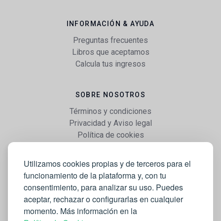
INFORMACIÓN & AYUDA
Preguntas frecuentes
Libros que aceptamos
Calcula tus ingresos
SOBRE NOSOTROS
Términos y condiciones
Privacidad y Aviso legal
Política de cookies
Utilizamos cookies propias y de terceros para el
WEB
funcionamiento de la plataforma y, con tu
Vender libros
consentimiento, para analizar su uso. Puedes
Mi cuenta
aceptar, rechazar o configurarlas en cualquier
Comprar libros
momento. Más información en la
Blog