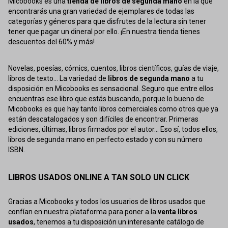
Micobooks es una
tienda de libros de segunda mano
en la que
encontrarás una gran variedad de ejemplares de todas las
categorías y géneros para que disfrutes de la lectura sin tener
tener que pagar un dineral por ello. ¡En nuestra tienda tienes
descuentos del 60% y más!
Novelas, poesías, cómics, cuentos, libros científicos, guías de viaje,
libros de texto... La variedad de
libros de segunda mano
a tu
disposición en Micobooks es sensacional. Seguro que entre ellos
encuentras ese libro que estás buscando, porque lo bueno de
Micobooks es que hay tanto libros comerciales como otros que ya
están descatalogados y son difíciles de encontrar. Primeras
ediciones, últimas, libros firmados por el autor... Eso sí, todos ellos,
libros de segunda mano en perfecto estado y con su número
ISBN.
LIBROS USADOS ONLINE A TAN SOLO UN CLICK
Gracias a Micobooks y todos los usuarios de libros usados que
confían en nuestra plataforma para poner a la
venta libros
usados
, tenemos a tu disposición un interesante catálogo de