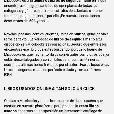
Micobooks es una
tienda de libros de segunda mano
en la que
encontrarás una gran variedad de ejemplares de todas las
categorías y géneros para que disfrutes de la lectura sin tener
tener que pagar un dineral por ello. ¡En nuestra tienda tienes
descuentos del 60% y más!
Novelas, poesías, cómics, cuentos, libros científicos, guías de viaje,
libros de texto... La variedad de
libros de segunda mano
a tu
disposición en Micobooks es sensacional. Seguro que entre ellos
encuentras ese libro que estás buscando, porque lo bueno de
Micobooks es que hay tanto libros comerciales como otros que ya
están descatalogados y son difíciles de encontrar. Primeras
ediciones, últimas, libros firmados por el autor... Eso sí, todos ellos,
libros de segunda mano en perfecto estado y con su número
ISBN.
LIBROS USADOS ONLINE A TAN SOLO UN CLICK
Gracias a Micobooks y todos los usuarios de libros usados que
confían en nuestra plataforma para poner a la
venta libros
usados
, tenemos a tu disposición un interesante catálogo de