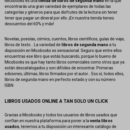
Micobooks es una
tienda de libros de segunda mano
en la que
encontrarás una gran variedad de ejemplares de todas las
categorías y géneros para que disfrutes de la lectura sin tener
tener que pagar un dineral por ello. ¡En nuestra tienda tienes
descuentos del 60% y más!
Novelas, poesías, cómics, cuentos, libros científicos, guías de viaje,
libros de texto... La variedad de
libros de segunda mano
a tu
disposición en Micobooks es sensacional. Seguro que entre ellos
encuentras ese libro que estás buscando, porque lo bueno de
Micobooks es que hay tanto libros comerciales como otros que ya
están descatalogados y son difíciles de encontrar. Primeras
ediciones, últimas, libros firmados por el autor... Eso sí, todos ellos,
libros de segunda mano en perfecto estado y con su número
ISBN.
LIBROS USADOS ONLINE A TAN SOLO UN CLICK
Gracias a Micobooks y todos los usuarios de libros usados que
confían en nuestra plataforma para poner a la
venta libros
usados
, tenemos a tu disposición un interesante catálogo de