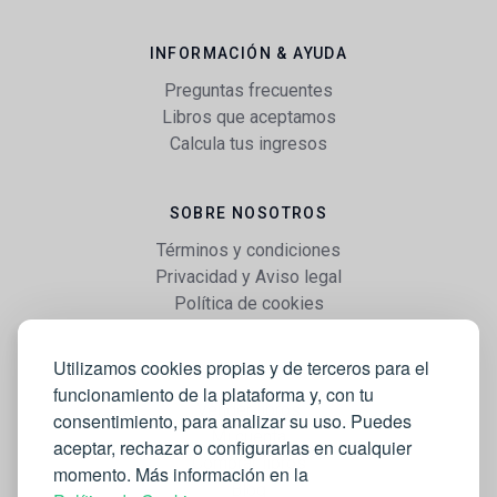
INFORMACIÓN & AYUDA
Preguntas frecuentes
Libros que aceptamos
Calcula tus ingresos
SOBRE NOSOTROS
Términos y condiciones
Privacidad y Aviso legal
Política de cookies
Utilizamos cookies propias y de terceros para el
WEB
funcionamiento de la plataforma y, con tu
Vender libros
consentimiento, para analizar su uso. Puedes
Mi cuenta
aceptar, rechazar o configurarlas en cualquier
Comprar libros
momento. Más información en la
Blog