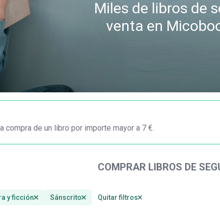
Miles de libros de
venta en Micobo
a compra de un libro por importe mayor a 7 €.
COMPRAR LIBROS DE SE
ra y ficción
Sánscrito
Quitar filtros