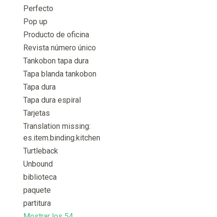
Perfecto
Pop up
Producto de oficina
Revista número único
Tankobon tapa dura
Tapa blanda tankobon
Tapa dura
Tapa dura espiral
Tarjetas
Translation missing:
es.item.binding.kitchen
Turtleback
Unbound
biblioteca
paquete
partitura
Mostrar los 54