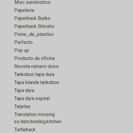
Misc suministros
Papelería
Paperback Bunko
Paperback Shinsho
Peine_de_plastico
Perfecto
Pop up
Producto de oficina
Revista número único
Tankobon tapa dura
Tapa blanda tankobon
Tapa dura
Tapa dura espiral
Tarjetas
Translation missing:
es.item.binding.kitchen
Turtleback