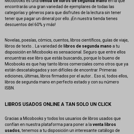
Micobooks es una
tienda de libros de segunda mano
en la que
encontrarás una gran variedad de ejemplares de todas las
categorías y géneros para que disfrutes de la lectura sin tener
tener que pagar un dineral por ello. ¡En nuestra tienda tienes
descuentos del 60% y más!
Novelas, poesías, cómics, cuentos, libros científicos, guías de viaje,
libros de texto... La variedad de
libros de segunda mano
a tu
disposición en Micobooks es sensacional. Seguro que entre ellos
encuentras ese libro que estás buscando, porque lo bueno de
Micobooks es que hay tanto libros comerciales como otros que ya
están descatalogados y son difíciles de encontrar. Primeras
ediciones, últimas, libros firmados por el autor... Eso sí, todos ellos,
libros de segunda mano en perfecto estado y con su número
ISBN.
LIBROS USADOS ONLINE A TAN SOLO UN CLICK
Gracias a Micobooks y todos los usuarios de libros usados que
confían en nuestra plataforma para poner a la
venta libros
usados
, tenemos a tu disposición un interesante catálogo de