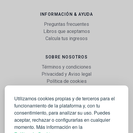
INFORMACIÓN & AYUDA
Preguntas frecuentes
Libros que aceptamos
Calcula tus ingresos
SOBRE NOSOTROS
Términos y condiciones
Privacidad y Aviso legal
Política de cookies
Utilizamos cookies propias y de terceros para el
WEB
funcionamiento de la plataforma y, con tu
Vender libros
consentimiento, para analizar su uso. Puedes
Mi cuenta
aceptar, rechazar o configurarlas en cualquier
Comprar libros
momento. Más información en la
Blog