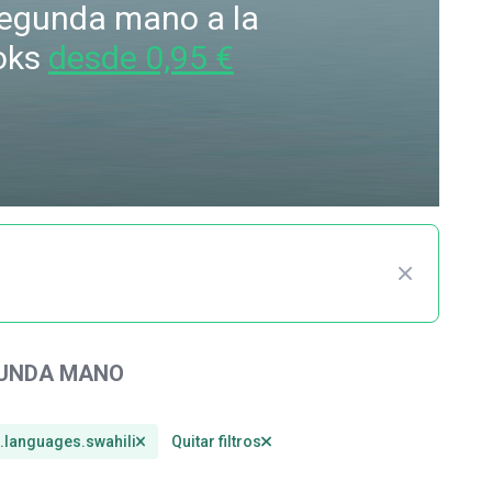
 segunda mano a la
oks
desde 0,95 €
GUNDA MANO
m.languages.swahili
Quitar filtros