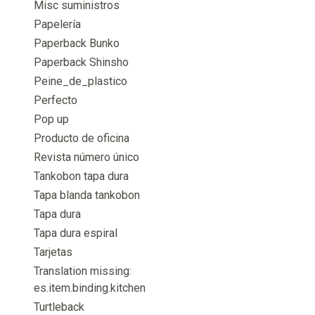
Misc suministros
Papelería
Paperback Bunko
Paperback Shinsho
Peine_de_plastico
Perfecto
Pop up
Producto de oficina
Revista número único
Tankobon tapa dura
Tapa blanda tankobon
Tapa dura
Tapa dura espiral
Tarjetas
Translation missing:
es.item.binding.kitchen
Turtleback