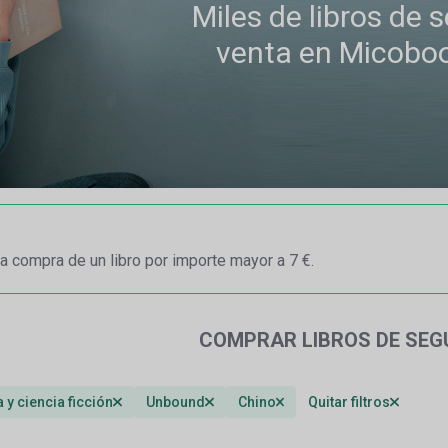
Miles de libros de
venta en Micobo
a compra de un libro por importe mayor a 7 €.
COMPRAR LIBROS DE SE
 y ciencia ficción
Unbound
Chino
Quitar filtros