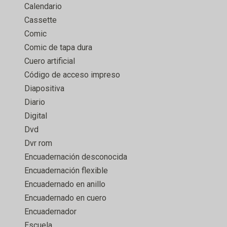
Calendario
Cassette
Comic
Comic de tapa dura
Cuero artificial
Código de acceso impreso
Diapositiva
Diario
Digital
Dvd
Dvr rom
Encuadernación desconocida
Encuadernación flexible
Encuadernado en anillo
Encuadernado en cuero
Encuadernador
Escuela