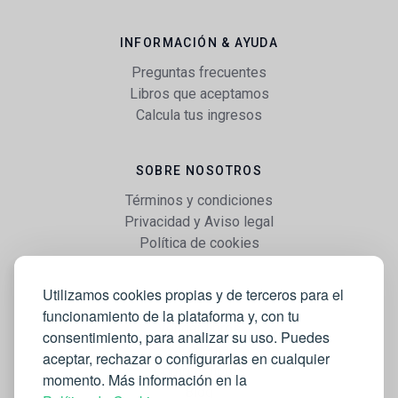
INFORMACIÓN & AYUDA
Preguntas frecuentes
Libros que aceptamos
Calcula tus ingresos
SOBRE NOSOTROS
Términos y condiciones
Privacidad y Aviso legal
Política de cookies
Utilizamos cookies propias y de terceros para el
WEB
funcionamiento de la plataforma y, con tu
Vender libros
consentimiento, para analizar su uso. Puedes
Mi cuenta
aceptar, rechazar o configurarlas en cualquier
Comprar libros
momento. Más información en la
Blog