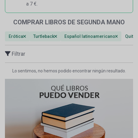
a 7 €.
COMPRAR LIBROS DE SEGUNDA MANO
Erótica
Turtleback
Español latinoamericano
Quitar 
Filtrar
Lo sentimos, no hemos podido encontrar ningún resultado.