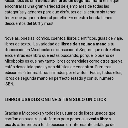
Micobooks es una
tienda de libros de segunda mano
en la que
encontrarás una gran variedad de ejemplares de todas las
categorías y géneros para que disfrutes de la lectura sin tener
tener que pagar un dineral por ello. ¡En nuestra tienda tienes
descuentos del 60% y más!
Novelas, poesías, cómics, cuentos, libros científicos, guías de viaje,
libros de texto... La variedad de
libros de segunda mano
a tu
disposición en Micobooks es sensacional. Seguro que entre ellos
encuentras ese libro que estás buscando, porque lo bueno de
Micobooks es que hay tanto libros comerciales como otros que ya
están descatalogados y son difíciles de encontrar. Primeras
ediciones, últimas, libros firmados por el autor... Eso sí, todos ellos,
libros de segunda mano en perfecto estado y con su número
ISBN.
LIBROS USADOS ONLINE A TAN SOLO UN CLICK
Gracias a Micobooks y todos los usuarios de libros usados que
confían en nuestra plataforma para poner a la
venta libros
usados
, tenemos a tu disposición un interesante catálogo de