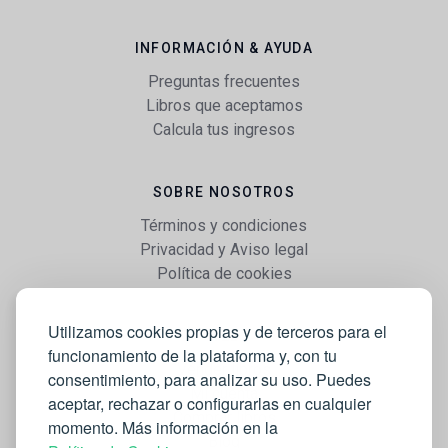
INFORMACIÓN & AYUDA
Preguntas frecuentes
Libros que aceptamos
Calcula tus ingresos
SOBRE NOSOTROS
Términos y condiciones
Privacidad y Aviso legal
Política de cookies
Utilizamos cookies propias y de terceros para el
WEB
funcionamiento de la plataforma y, con tu
Vender libros
consentimiento, para analizar su uso. Puedes
Mi cuenta
aceptar, rechazar o configurarlas en cualquier
Comprar libros
momento. Más información en la
Blog