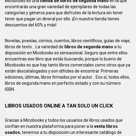
Micobooks es una
tienda de libros de segunda mano
en la que
encontrarás una gran variedad de ejemplares de todas las
categorías y géneros para que disfrutes de la lectura sin tener
tener que pagar un dineral por ello. ¡En nuestra tienda tienes
descuentos del 60% y más!
Novelas, poesías, cómics, cuentos, libros científicos, guías de viaje,
libros de texto... La variedad de
libros de segunda mano
a tu
disposición en Micobooks es sensacional. Seguro que entre ellos
encuentras ese libro que estás buscando, porque lo bueno de
Micobooks es que hay tanto libros comerciales como otros que ya
están descatalogados y son difíciles de encontrar. Primeras
ediciones, últimas, libros firmados por el autor... Eso sí, todos ellos,
libros de segunda mano en perfecto estado y con su número
ISBN.
LIBROS USADOS ONLINE A TAN SOLO UN CLICK
Gracias a Micobooks y todos los usuarios de libros usados que
confían en nuestra plataforma para poner a la
venta libros
usados
, tenemos a tu disposición un interesante catálogo de