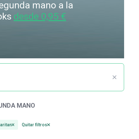
 segunda mano a la
oks
desde 0,95 €
GUNDA MANO
aritan
Quitar filtros