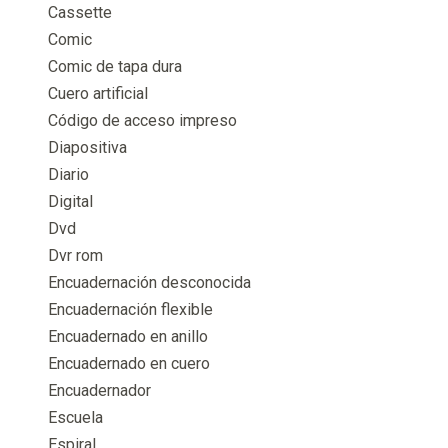
Cassette
Comic
Comic de tapa dura
Cuero artificial
Código de acceso impreso
Diapositiva
Diario
Digital
Dvd
Dvr rom
Encuadernación desconocida
Encuadernación flexible
Encuadernado en anillo
Encuadernado en cuero
Encuadernador
Escuela
Espiral