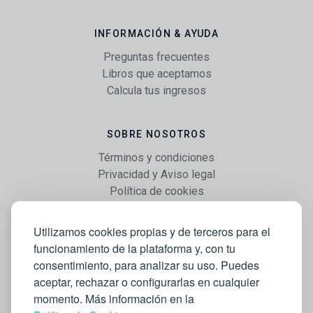
INFORMACIÓN & AYUDA
Preguntas frecuentes
Libros que aceptamos
Calcula tus ingresos
SOBRE NOSOTROS
Términos y condiciones
Privacidad y Aviso legal
Política de cookies
Utilizamos cookies propias y de terceros para el
WEB
funcionamiento de la plataforma y, con tu
Vender libros
consentimiento, para analizar su uso. Puedes
Mi cuenta
aceptar, rechazar o configurarlas en cualquier
Comprar libros
momento. Más información en la
Blog