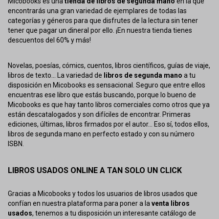
Micobooks es una
tienda de libros de segunda mano
en la que
encontrarás una gran variedad de ejemplares de todas las
categorías y géneros para que disfrutes de la lectura sin tener
tener que pagar un dineral por ello. ¡En nuestra tienda tienes
descuentos del 60% y más!
Novelas, poesías, cómics, cuentos, libros científicos, guías de viaje,
libros de texto... La variedad de
libros de segunda mano
a tu
disposición en Micobooks es sensacional. Seguro que entre ellos
encuentras ese libro que estás buscando, porque lo bueno de
Micobooks es que hay tanto libros comerciales como otros que ya
están descatalogados y son difíciles de encontrar. Primeras
ediciones, últimas, libros firmados por el autor... Eso sí, todos ellos,
libros de segunda mano en perfecto estado y con su número
ISBN.
LIBROS USADOS ONLINE A TAN SOLO UN CLICK
Gracias a Micobooks y todos los usuarios de libros usados que
confían en nuestra plataforma para poner a la
venta libros
usados
, tenemos a tu disposición un interesante catálogo de