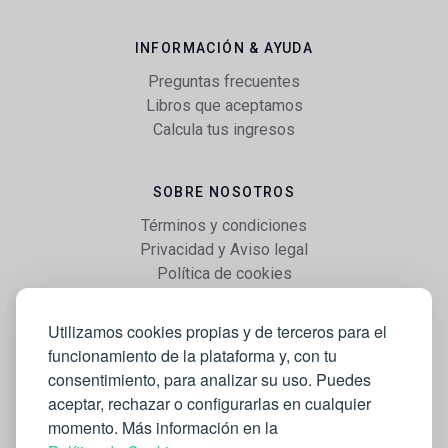
INFORMACIÓN & AYUDA
Preguntas frecuentes
Libros que aceptamos
Calcula tus ingresos
SOBRE NOSOTROS
Términos y condiciones
Privacidad y Aviso legal
Política de cookies
Utilizamos cookies propias y de terceros para el
WEB
funcionamiento de la plataforma y, con tu
Vender libros
consentimiento, para analizar su uso. Puedes
Mi cuenta
aceptar, rechazar o configurarlas en cualquier
Comprar libros
momento. Más información en la
Blog