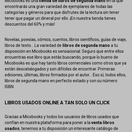
Micobooks es una
tienda de libros de segunda mano
en la que
encontrarás una gran variedad de ejemplares de todas las
categorías y géneros para que disfrutes de la lectura sin tener
tener que pagar un dineral por ello. ¡En nuestra tienda tienes
descuentos del 60% y más!
Novelas, poesías, cómics, cuentos, libros científicos, guías de viaje,
libros de texto... La variedad de
libros de segunda mano
a tu
disposición en Micobooks es sensacional. Seguro que entre ellos
encuentras ese libro que estás buscando, porque lo bueno de
Micobooks es que hay tanto libros comerciales como otros que ya
están descatalogados y son difíciles de encontrar. Primeras
ediciones, últimas, libros firmados por el autor... Eso sí, todos ellos,
libros de segunda mano en perfecto estado y con su número
ISBN.
LIBROS USADOS ONLINE A TAN SOLO UN CLICK
Gracias a Micobooks y todos los usuarios de libros usados que
confían en nuestra plataforma para poner a la
venta libros
usados
, tenemos a tu disposición un interesante catálogo de