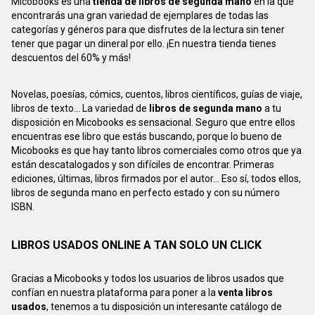
Micobooks es una
tienda de libros de segunda mano
en la que
encontrarás una gran variedad de ejemplares de todas las
categorías y géneros para que disfrutes de la lectura sin tener
tener que pagar un dineral por ello. ¡En nuestra tienda tienes
descuentos del 60% y más!
Novelas, poesías, cómics, cuentos, libros científicos, guías de viaje,
libros de texto... La variedad de
libros de segunda mano
a tu
disposición en Micobooks es sensacional. Seguro que entre ellos
encuentras ese libro que estás buscando, porque lo bueno de
Micobooks es que hay tanto libros comerciales como otros que ya
están descatalogados y son difíciles de encontrar. Primeras
ediciones, últimas, libros firmados por el autor... Eso sí, todos ellos,
libros de segunda mano en perfecto estado y con su número
ISBN.
LIBROS USADOS ONLINE A TAN SOLO UN CLICK
Gracias a Micobooks y todos los usuarios de libros usados que
confían en nuestra plataforma para poner a la
venta libros
usados
, tenemos a tu disposición un interesante catálogo de