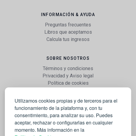
INFORMACIÓN & AYUDA
Preguntas frecuentes
Libros que aceptamos
Calcula tus ingresos
SOBRE NOSOTROS
Términos y condiciones
Privacidad y Aviso legal
Política de cookies
Utilizamos cookies propias y de terceros para el
WEB
funcionamiento de la plataforma y, con tu
Vender libros
consentimiento, para analizar su uso. Puedes
Mi cuenta
aceptar, rechazar o configurarlas en cualquier
Comprar libros
momento. Más información en la
Blog