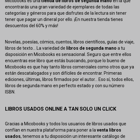
Micobooks es una
tienda de libros de segunda mano
en la que
encontrarás una gran variedad de ejemplares de todas las
categorías y géneros para que disfrutes de la lectura sin tener
tener que pagar un dineral por ello. ¡En nuestra tienda tienes
descuentos del 60% y más!
Novelas, poesías, cómics, cuentos, libros científicos, guías de viaje,
libros de texto... La variedad de
libros de segunda mano
a tu
disposición en Micobooks es sensacional. Seguro que entre ellos
encuentras ese libro que estás buscando, porque lo bueno de
Micobooks es que hay tanto libros comerciales como otros que ya
están descatalogados y son difíciles de encontrar. Primeras
ediciones, últimas, libros firmados por el autor... Eso sí, todos ellos,
libros de segunda mano en perfecto estado y con su número
ISBN.
LIBROS USADOS ONLINE A TAN SOLO UN CLICK
Gracias a Micobooks y todos los usuarios de libros usados que
confían en nuestra plataforma para poner a la
venta libros
usados
, tenemos a tu disposición un interesante catálogo de