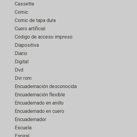
Cassette
Comic
Comic de tapa dura
Cuero artificial
Código de acceso impreso
Diapositiva
Diario
Digital
Dvd
Dvr rom
Encuadernación desconocida
Encuadernación flexible
Encuadernado en anillo
Encuadernado en cuero
Encuadernador
Escuela
Espiral