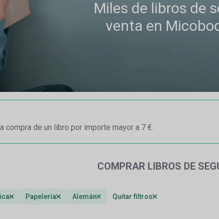
Miles de libros de
venta en Micobo
a compra de un libro por importe mayor a 7 €.
COMPRAR LIBROS DE SE
ica
Papelería
Alemán
Quitar filtros