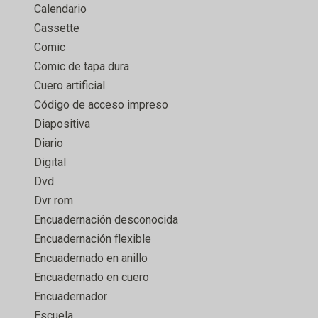
Calendario
Cassette
Comic
Comic de tapa dura
Cuero artificial
Código de acceso impreso
Diapositiva
Diario
Digital
Dvd
Dvr rom
Encuadernación desconocida
Encuadernación flexible
Encuadernado en anillo
Encuadernado en cuero
Encuadernador
Escuela