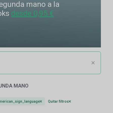
 segunda mano a la
oks
desde 0,95 €
GUNDA MANO
.american_sign_language
Quitar filtros