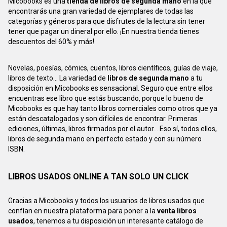
Micobooks es una
tienda de libros de segunda mano
en la que
encontrarás una gran variedad de ejemplares de todas las
categorías y géneros para que disfrutes de la lectura sin tener
tener que pagar un dineral por ello. ¡En nuestra tienda tienes
descuentos del 60% y más!
Novelas, poesías, cómics, cuentos, libros científicos, guías de viaje,
libros de texto... La variedad de
libros de segunda mano
a tu
disposición en Micobooks es sensacional. Seguro que entre ellos
encuentras ese libro que estás buscando, porque lo bueno de
Micobooks es que hay tanto libros comerciales como otros que ya
están descatalogados y son difíciles de encontrar. Primeras
ediciones, últimas, libros firmados por el autor... Eso sí, todos ellos,
libros de segunda mano en perfecto estado y con su número
ISBN.
LIBROS USADOS ONLINE A TAN SOLO UN CLICK
Gracias a Micobooks y todos los usuarios de libros usados que
confían en nuestra plataforma para poner a la
venta libros
usados
, tenemos a tu disposición un interesante catálogo de