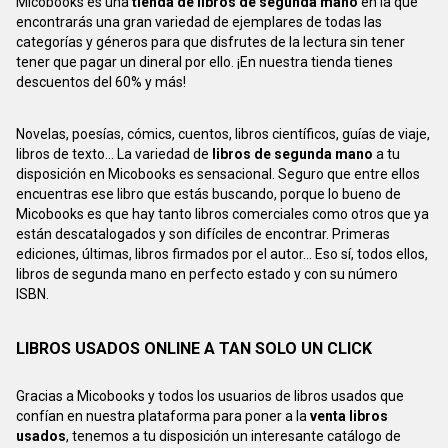
Micobooks es una
tienda de libros de segunda mano
en la que
encontrarás una gran variedad de ejemplares de todas las
categorías y géneros para que disfrutes de la lectura sin tener
tener que pagar un dineral por ello. ¡En nuestra tienda tienes
descuentos del 60% y más!
Novelas, poesías, cómics, cuentos, libros científicos, guías de viaje,
libros de texto... La variedad de
libros de segunda mano
a tu
disposición en Micobooks es sensacional. Seguro que entre ellos
encuentras ese libro que estás buscando, porque lo bueno de
Micobooks es que hay tanto libros comerciales como otros que ya
están descatalogados y son difíciles de encontrar. Primeras
ediciones, últimas, libros firmados por el autor... Eso sí, todos ellos,
libros de segunda mano en perfecto estado y con su número
ISBN.
LIBROS USADOS ONLINE A TAN SOLO UN CLICK
Gracias a Micobooks y todos los usuarios de libros usados que
confían en nuestra plataforma para poner a la
venta libros
usados
, tenemos a tu disposición un interesante catálogo de