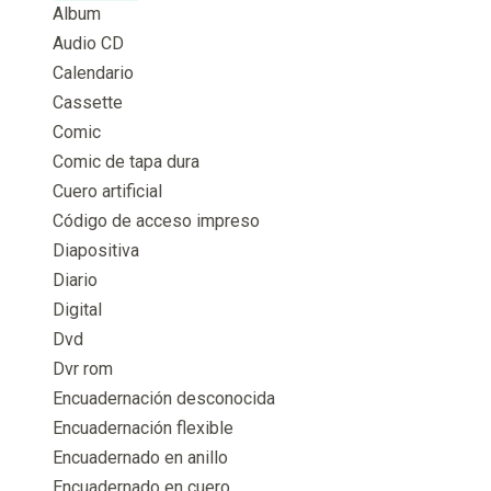
Album
Audio CD
Calendario
Cassette
Comic
Comic de tapa dura
Cuero artificial
Código de acceso impreso
Diapositiva
Diario
Digital
Dvd
Dvr rom
Encuadernación desconocida
Encuadernación flexible
Encuadernado en anillo
Encuadernado en cuero