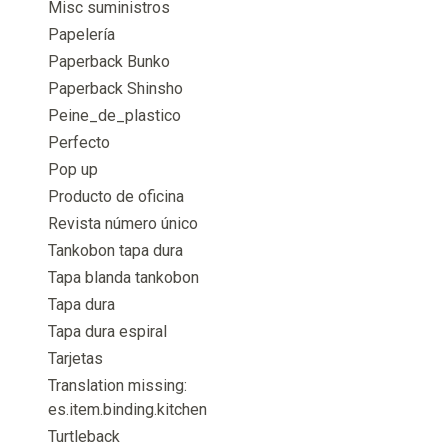
Misc suministros
Papelería
Paperback Bunko
Paperback Shinsho
Peine_de_plastico
Perfecto
Pop up
Producto de oficina
Revista número único
Tankobon tapa dura
Tapa blanda tankobon
Tapa dura
Tapa dura espiral
Tarjetas
Translation missing:
es.item.binding.kitchen
Turtleback