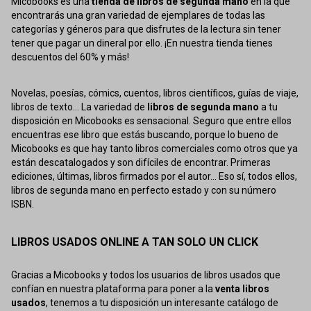
Micobooks es una
tienda de libros de segunda mano
en la que
encontrarás una gran variedad de ejemplares de todas las
categorías y géneros para que disfrutes de la lectura sin tener
tener que pagar un dineral por ello. ¡En nuestra tienda tienes
descuentos del 60% y más!
Novelas, poesías, cómics, cuentos, libros científicos, guías de viaje,
libros de texto... La variedad de
libros de segunda mano
a tu
disposición en Micobooks es sensacional. Seguro que entre ellos
encuentras ese libro que estás buscando, porque lo bueno de
Micobooks es que hay tanto libros comerciales como otros que ya
están descatalogados y son difíciles de encontrar. Primeras
ediciones, últimas, libros firmados por el autor... Eso sí, todos ellos,
libros de segunda mano en perfecto estado y con su número
ISBN.
LIBROS USADOS ONLINE A TAN SOLO UN CLICK
Gracias a Micobooks y todos los usuarios de libros usados que
confían en nuestra plataforma para poner a la
venta libros
usados
, tenemos a tu disposición un interesante catálogo de