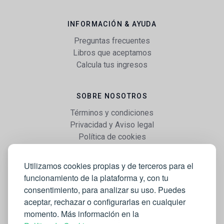
INFORMACIÓN & AYUDA
Preguntas frecuentes
Libros que aceptamos
Calcula tus ingresos
SOBRE NOSOTROS
Términos y condiciones
Privacidad y Aviso legal
Política de cookies
Utilizamos cookies propias y de terceros para el
WEB
funcionamiento de la plataforma y, con tu
Vender libros
consentimiento, para analizar su uso. Puedes
Mi cuenta
aceptar, rechazar o configurarlas en cualquier
Comprar libros
momento. Más información en la
Blog