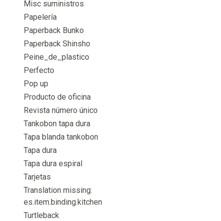
Misc suministros
Papelería
Paperback Bunko
Paperback Shinsho
Peine_de_plastico
Perfecto
Pop up
Producto de oficina
Revista número único
Tankobon tapa dura
Tapa blanda tankobon
Tapa dura
Tapa dura espiral
Tarjetas
Translation missing:
es.item.binding.kitchen
Turtleback