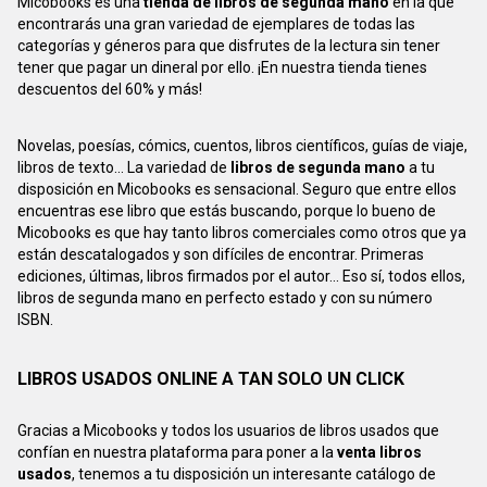
Micobooks es una
tienda de libros de segunda mano
en la que
encontrarás una gran variedad de ejemplares de todas las
categorías y géneros para que disfrutes de la lectura sin tener
tener que pagar un dineral por ello. ¡En nuestra tienda tienes
descuentos del 60% y más!
Novelas, poesías, cómics, cuentos, libros científicos, guías de viaje,
libros de texto... La variedad de
libros de segunda mano
a tu
disposición en Micobooks es sensacional. Seguro que entre ellos
encuentras ese libro que estás buscando, porque lo bueno de
Micobooks es que hay tanto libros comerciales como otros que ya
están descatalogados y son difíciles de encontrar. Primeras
ediciones, últimas, libros firmados por el autor... Eso sí, todos ellos,
libros de segunda mano en perfecto estado y con su número
ISBN.
LIBROS USADOS ONLINE A TAN SOLO UN CLICK
Gracias a Micobooks y todos los usuarios de libros usados que
confían en nuestra plataforma para poner a la
venta libros
usados
, tenemos a tu disposición un interesante catálogo de