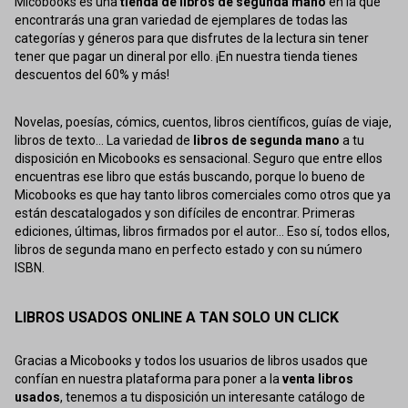
Micobooks es una
tienda de libros de segunda mano
en la que
encontrarás una gran variedad de ejemplares de todas las
categorías y géneros para que disfrutes de la lectura sin tener
tener que pagar un dineral por ello. ¡En nuestra tienda tienes
descuentos del 60% y más!
Novelas, poesías, cómics, cuentos, libros científicos, guías de viaje,
libros de texto... La variedad de
libros de segunda mano
a tu
disposición en Micobooks es sensacional. Seguro que entre ellos
encuentras ese libro que estás buscando, porque lo bueno de
Micobooks es que hay tanto libros comerciales como otros que ya
están descatalogados y son difíciles de encontrar. Primeras
ediciones, últimas, libros firmados por el autor... Eso sí, todos ellos,
libros de segunda mano en perfecto estado y con su número
ISBN.
LIBROS USADOS ONLINE A TAN SOLO UN CLICK
Gracias a Micobooks y todos los usuarios de libros usados que
confían en nuestra plataforma para poner a la
venta libros
usados
, tenemos a tu disposición un interesante catálogo de