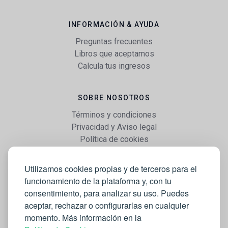
INFORMACIÓN & AYUDA
Preguntas frecuentes
Libros que aceptamos
Calcula tus ingresos
SOBRE NOSOTROS
Términos y condiciones
Privacidad y Aviso legal
Política de cookies
Utilizamos cookies propias y de terceros para el
WEB
funcionamiento de la plataforma y, con tu
Vender libros
consentimiento, para analizar su uso. Puedes
Mi cuenta
aceptar, rechazar o configurarlas en cualquier
Comprar libros
momento. Más información en la
Blog