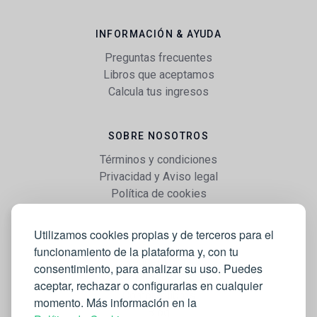
INFORMACIÓN & AYUDA
Preguntas frecuentes
Libros que aceptamos
Calcula tus ingresos
SOBRE NOSOTROS
Términos y condiciones
Privacidad y Aviso legal
Política de cookies
Utilizamos cookies propias y de terceros para el
WEB
funcionamiento de la plataforma y, con tu
Vender libros
consentimiento, para analizar su uso. Puedes
Mi cuenta
aceptar, rechazar o configurarlas en cualquier
Comprar libros
momento. Más información en la
Blog