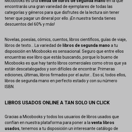
Micobooks es una
tienda de libros de segunda mano
en la que
encontrarás una gran variedad de ejemplares de todas las
categorías y géneros para que disfrutes de la lectura sin tener
tener que pagar un dineral por ello. ¡En nuestra tienda tienes
descuentos del 60% y más!
Novelas, poesías, cómics, cuentos, libros científicos, guías de viaje,
libros de texto... La variedad de
libros de segunda mano
a tu
disposición en Micobooks es sensacional. Seguro que entre ellos
encuentras ese libro que estás buscando, porque lo bueno de
Micobooks es que hay tanto libros comerciales como otros que ya
están descatalogados y son difíciles de encontrar. Primeras
ediciones, últimas, libros firmados por el autor... Eso sí, todos ellos,
libros de segunda mano en perfecto estado y con su número
ISBN.
LIBROS USADOS ONLINE A TAN SOLO UN CLICK
Gracias a Micobooks y todos los usuarios de libros usados que
confían en nuestra plataforma para poner a la
venta libros
usados
, tenemos a tu disposición un interesante catálogo de