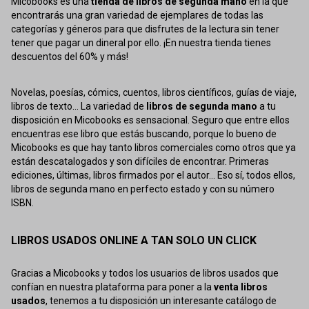
Micobooks es una
tienda de libros de segunda mano
en la que
encontrarás una gran variedad de ejemplares de todas las
categorías y géneros para que disfrutes de la lectura sin tener
tener que pagar un dineral por ello. ¡En nuestra tienda tienes
descuentos del 60% y más!
Novelas, poesías, cómics, cuentos, libros científicos, guías de viaje,
libros de texto... La variedad de
libros de segunda mano
a tu
disposición en Micobooks es sensacional. Seguro que entre ellos
encuentras ese libro que estás buscando, porque lo bueno de
Micobooks es que hay tanto libros comerciales como otros que ya
están descatalogados y son difíciles de encontrar. Primeras
ediciones, últimas, libros firmados por el autor... Eso sí, todos ellos,
libros de segunda mano en perfecto estado y con su número
ISBN.
LIBROS USADOS ONLINE A TAN SOLO UN CLICK
Gracias a Micobooks y todos los usuarios de libros usados que
confían en nuestra plataforma para poner a la
venta libros
usados
, tenemos a tu disposición un interesante catálogo de