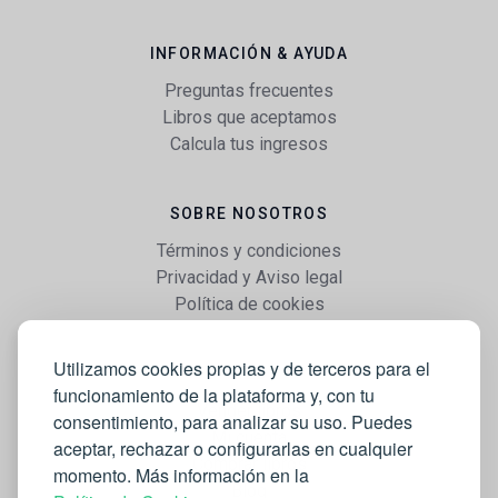
INFORMACIÓN & AYUDA
Preguntas frecuentes
Libros que aceptamos
Calcula tus ingresos
SOBRE NOSOTROS
Términos y condiciones
Privacidad y Aviso legal
Política de cookies
Utilizamos cookies propias y de terceros para el
WEB
funcionamiento de la plataforma y, con tu
Vender libros
consentimiento, para analizar su uso. Puedes
Mi cuenta
aceptar, rechazar o configurarlas en cualquier
Comprar libros
momento. Más información en la
Blog