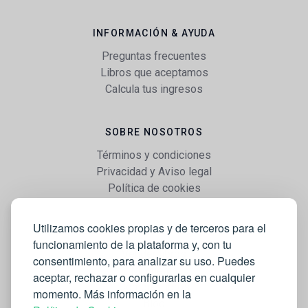
INFORMACIÓN & AYUDA
Preguntas frecuentes
Libros que aceptamos
Calcula tus ingresos
SOBRE NOSOTROS
Términos y condiciones
Privacidad y Aviso legal
Política de cookies
Utilizamos cookies propias y de terceros para el
WEB
funcionamiento de la plataforma y, con tu
Vender libros
consentimiento, para analizar su uso. Puedes
Mi cuenta
aceptar, rechazar o configurarlas en cualquier
Comprar libros
momento. Más información en la
Blog