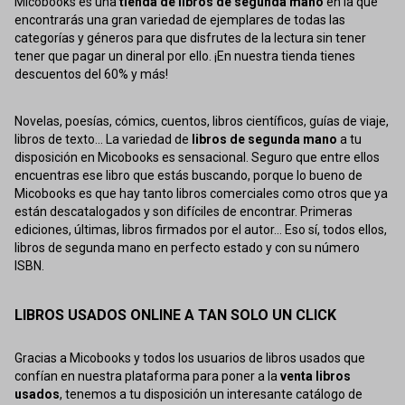
Micobooks es una
tienda de libros de segunda mano
en la que
encontrarás una gran variedad de ejemplares de todas las
categorías y géneros para que disfrutes de la lectura sin tener
tener que pagar un dineral por ello. ¡En nuestra tienda tienes
descuentos del 60% y más!
Novelas, poesías, cómics, cuentos, libros científicos, guías de viaje,
libros de texto... La variedad de
libros de segunda mano
a tu
disposición en Micobooks es sensacional. Seguro que entre ellos
encuentras ese libro que estás buscando, porque lo bueno de
Micobooks es que hay tanto libros comerciales como otros que ya
están descatalogados y son difíciles de encontrar. Primeras
ediciones, últimas, libros firmados por el autor... Eso sí, todos ellos,
libros de segunda mano en perfecto estado y con su número
ISBN.
LIBROS USADOS ONLINE A TAN SOLO UN CLICK
Gracias a Micobooks y todos los usuarios de libros usados que
confían en nuestra plataforma para poner a la
venta libros
usados
, tenemos a tu disposición un interesante catálogo de