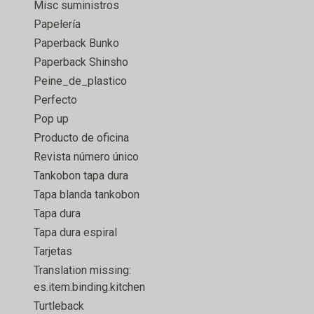
Misc suministros
Papelería
Paperback Bunko
Paperback Shinsho
Peine_de_plastico
Perfecto
Pop up
Producto de oficina
Revista número único
Tankobon tapa dura
Tapa blanda tankobon
Tapa dura
Tapa dura espiral
Tarjetas
Translation missing:
es.item.binding.kitchen
Turtleback