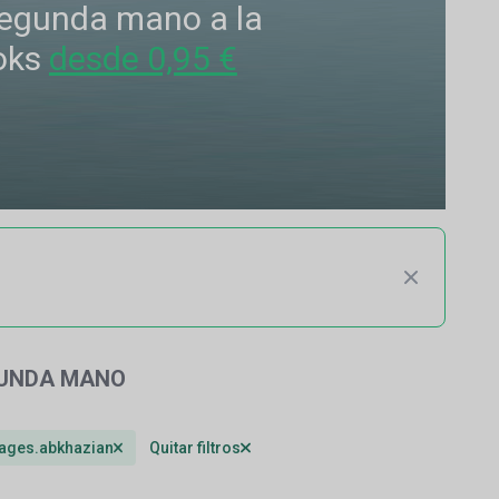
 segunda mano a la
oks
desde 0,95 €
GUNDA MANO
uages.abkhazian
Quitar filtros