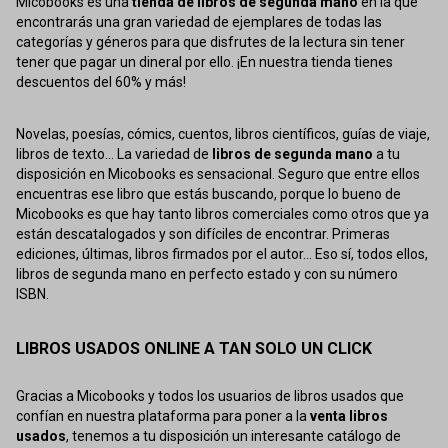
Micobooks es una
tienda de libros de segunda mano
en la que
encontrarás una gran variedad de ejemplares de todas las
categorías y géneros para que disfrutes de la lectura sin tener
tener que pagar un dineral por ello. ¡En nuestra tienda tienes
descuentos del 60% y más!
Novelas, poesías, cómics, cuentos, libros científicos, guías de viaje,
libros de texto... La variedad de
libros de segunda mano
a tu
disposición en Micobooks es sensacional. Seguro que entre ellos
encuentras ese libro que estás buscando, porque lo bueno de
Micobooks es que hay tanto libros comerciales como otros que ya
están descatalogados y son difíciles de encontrar. Primeras
ediciones, últimas, libros firmados por el autor... Eso sí, todos ellos,
libros de segunda mano en perfecto estado y con su número
ISBN.
LIBROS USADOS ONLINE A TAN SOLO UN CLICK
Gracias a Micobooks y todos los usuarios de libros usados que
confían en nuestra plataforma para poner a la
venta libros
usados
, tenemos a tu disposición un interesante catálogo de