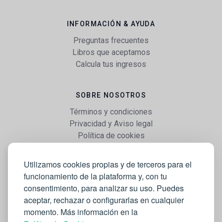
INFORMACIÓN & AYUDA
Preguntas frecuentes
Libros que aceptamos
Calcula tus ingresos
SOBRE NOSOTROS
Términos y condiciones
Privacidad y Aviso legal
Política de cookies
Utilizamos cookies propias y de terceros para el
WEB
funcionamiento de la plataforma y, con tu
Vender libros
consentimiento, para analizar su uso. Puedes
Mi cuenta
aceptar, rechazar o configurarlas en cualquier
Comprar libros
momento. Más información en la
Blog