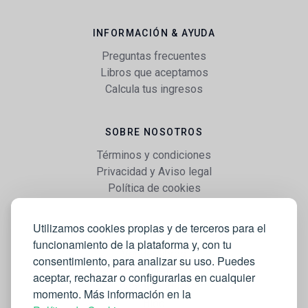
INFORMACIÓN & AYUDA
Preguntas frecuentes
Libros que aceptamos
Calcula tus ingresos
SOBRE NOSOTROS
Términos y condiciones
Privacidad y Aviso legal
Política de cookies
Utilizamos cookies propias y de terceros para el
WEB
funcionamiento de la plataforma y, con tu
Vender libros
consentimiento, para analizar su uso. Puedes
Mi cuenta
aceptar, rechazar o configurarlas en cualquier
Comprar libros
momento. Más información en la
Blog