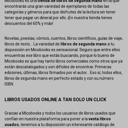
Micobooks es una
tienda de libros de segunda mano
en la que
encontrarás una gran variedad de ejemplares de todas las
categorías y géneros para que disfrutes de la lectura sin tener
tener que pagar un dineral por ello. ¡En nuestra tienda tienes
descuentos del 60% y más!
Novelas, poesías, cómics, cuentos, libros científicos, guías de viaje,
libros de texto... La variedad de
libros de segunda mano
a tu
disposición en Micobooks es sensacional. Seguro que entre ellos
encuentras ese libro que estás buscando, porque lo bueno de
Micobooks es que hay tanto libros comerciales como otros que ya
están descatalogados y son difíciles de encontrar. Primeras
ediciones, últimas, libros firmados por el autor... Eso sí, todos ellos,
libros de segunda mano en perfecto estado y con su número
ISBN.
LIBROS USADOS ONLINE A TAN SOLO UN CLICK
Gracias a Micobooks y todos los usuarios de libros usados que
confían en nuestra plataforma para poner a la
venta libros
usados
, tenemos a tu disposición un interesante catálogo de