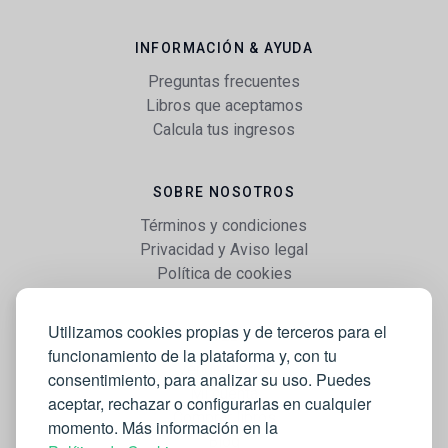
INFORMACIÓN & AYUDA
Preguntas frecuentes
Libros que aceptamos
Calcula tus ingresos
SOBRE NOSOTROS
Términos y condiciones
Privacidad y Aviso legal
Política de cookies
Utilizamos cookies propias y de terceros para el
WEB
funcionamiento de la plataforma y, con tu
Vender libros
consentimiento, para analizar su uso. Puedes
Mi cuenta
aceptar, rechazar o configurarlas en cualquier
Comprar libros
momento. Más información en la
Blog