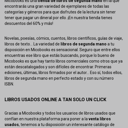
Micobooks es una
tienda de libros de segunda mano
en la que
encontrarás una gran variedad de ejemplares de todas las
categorías y géneros para que disfrutes de la lectura sin tener
tener que pagar un dineral por ello. ¡En nuestra tienda tienes
descuentos del 60% y más!
Novelas, poesías, cómics, cuentos, libros científicos, guías de viaje,
libros de texto... La variedad de
libros de segunda mano
a tu
disposición en Micobooks es sensacional. Seguro que entre ellos
encuentras ese libro que estás buscando, porque lo bueno de
Micobooks es que hay tanto libros comerciales como otros que ya
están descatalogados y son difíciles de encontrar. Primeras
ediciones, últimas, libros firmados por el autor... Eso sí, todos ellos,
libros de segunda mano en perfecto estado y con su número
ISBN.
LIBROS USADOS ONLINE A TAN SOLO UN CLICK
Gracias a Micobooks y todos los usuarios de libros usados que
confían en nuestra plataforma para poner a la
venta libros
usados
, tenemos a tu disposición un interesante catálogo de