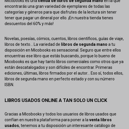
Micobooks es una
tienda de libros de segunda mano
en la que
encontrarás una gran variedad de ejemplares de todas las
categorías y géneros para que disfrutes de la lectura sin tener
tener que pagar un dineral por ello. ¡En nuestra tienda tienes
descuentos del 60% y más!
Novelas, poesías, cómics, cuentos, libros científicos, guías de viaje,
libros de texto... La variedad de
libros de segunda mano
a tu
disposición en Micobooks es sensacional. Seguro que entre ellos
encuentras ese libro que estás buscando, porque lo bueno de
Micobooks es que hay tanto libros comerciales como otros que ya
están descatalogados y son difíciles de encontrar. Primeras
ediciones, últimas, libros firmados por el autor... Eso sí, todos ellos,
libros de segunda mano en perfecto estado y con su número
ISBN.
LIBROS USADOS ONLINE A TAN SOLO UN CLICK
Gracias a Micobooks y todos los usuarios de libros usados que
confían en nuestra plataforma para poner a la
venta libros
usados
, tenemos a tu disposición un interesante catálogo de