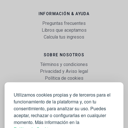
INFORMACIÓN & AYUDA
Preguntas frecuentes
Libros que aceptamos
Calcula tus ingresos
SOBRE NOSOTROS
Términos y condiciones
Privacidad y Aviso legal
Política de cookies
Utilizamos cookies propias y de terceros para el
WEB
funcionamiento de la plataforma y, con tu
Vender libros
consentimiento, para analizar su uso. Puedes
Mi cuenta
aceptar, rechazar o configurarlas en cualquier
Comprar libros
momento. Más información en la
Blog