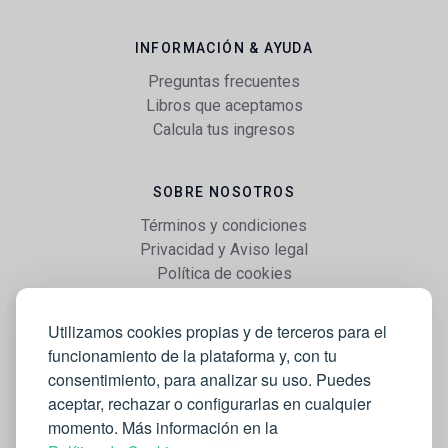
INFORMACIÓN & AYUDA
Preguntas frecuentes
Libros que aceptamos
Calcula tus ingresos
SOBRE NOSOTROS
Términos y condiciones
Privacidad y Aviso legal
Política de cookies
Utilizamos cookies propias y de terceros para el
WEB
funcionamiento de la plataforma y, con tu
Vender libros
consentimiento, para analizar su uso. Puedes
Mi cuenta
aceptar, rechazar o configurarlas en cualquier
Comprar libros
momento. Más información en la
Blog