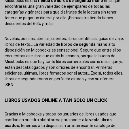
Micobooks es una
tienda de libros de segunda mano
en la que
encontrarás una gran variedad de ejemplares de todas las
categorías y géneros para que disfrutes de la lectura sin tener
tener que pagar un dineral por ello. ¡En nuestra tienda tienes
descuentos del 60% y más!
Novelas, poesías, cómics, cuentos, libros científicos, guías de viaje,
libros de texto... La variedad de
libros de segunda mano
a tu
disposición en Micobooks es sensacional. Seguro que entre ellos
encuentras ese libro que estás buscando, porque lo bueno de
Micobooks es que hay tanto libros comerciales como otros que ya
están descatalogados y son difíciles de encontrar. Primeras
ediciones, últimas, libros firmados por el autor... Eso sí, todos ellos,
libros de segunda mano en perfecto estado y con su número
ISBN.
LIBROS USADOS ONLINE A TAN SOLO UN CLICK
Gracias a Micobooks y todos los usuarios de libros usados que
confían en nuestra plataforma para poner a la
venta libros
usados
, tenemos a tu disposición un interesante catálogo de