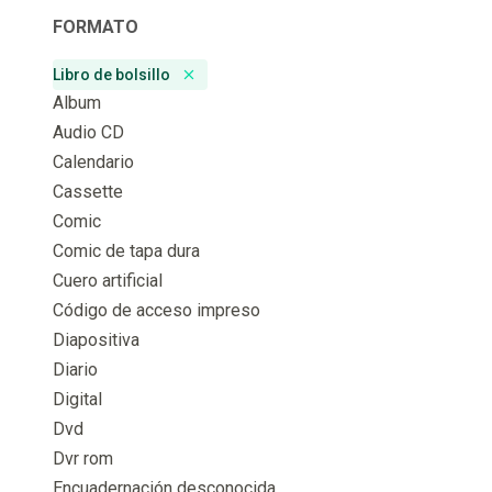
FORMATO
Libro de bolsillo
Remove badge
Album
Audio CD
Calendario
Cassette
Comic
Comic de tapa dura
Cuero artificial
Código de acceso impreso
Diapositiva
Diario
Digital
Dvd
Dvr rom
Encuadernación desconocida