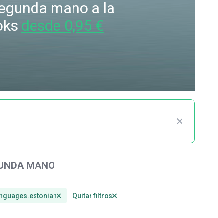
 segunda mano a la
oks
desde 0,95 €
GUNDA MANO
anguages.estonian
Quitar filtros