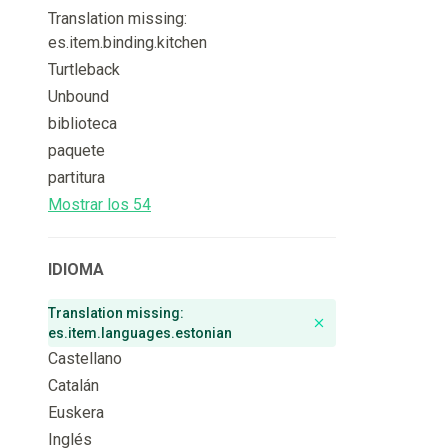
Translation missing:
es.item.binding.kitchen
Turtleback
Unbound
biblioteca
paquete
partitura
Mostrar los 54
IDIOMA
Translation missing:
Remove badge
es.item.languages.estonian
Castellano
Catalán
Euskera
Inglés