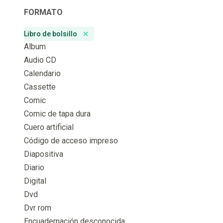
FORMATO
Libro de bolsillo
Remove badge
Album
Audio CD
Calendario
Cassette
Comic
Comic de tapa dura
Cuero artificial
Código de acceso impreso
Diapositiva
Diario
Digital
Dvd
Dvr rom
Encuadernación desconocida