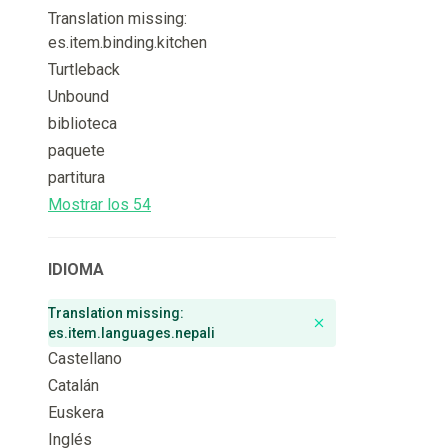
Translation missing:
es.item.binding.kitchen
Turtleback
Unbound
biblioteca
paquete
partitura
Mostrar los 54
IDIOMA
Translation missing:
Remove badge
es.item.languages.nepali
Castellano
Catalán
Euskera
Inglés