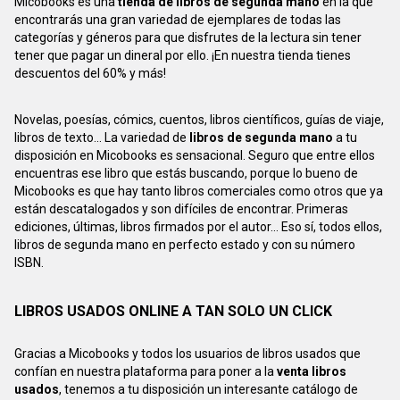
Micobooks es una
tienda de libros de segunda mano
en la que
encontrarás una gran variedad de ejemplares de todas las
categorías y géneros para que disfrutes de la lectura sin tener
tener que pagar un dineral por ello. ¡En nuestra tienda tienes
descuentos del 60% y más!
Novelas, poesías, cómics, cuentos, libros científicos, guías de viaje,
libros de texto... La variedad de
libros de segunda mano
a tu
disposición en Micobooks es sensacional. Seguro que entre ellos
encuentras ese libro que estás buscando, porque lo bueno de
Micobooks es que hay tanto libros comerciales como otros que ya
están descatalogados y son difíciles de encontrar. Primeras
ediciones, últimas, libros firmados por el autor... Eso sí, todos ellos,
libros de segunda mano en perfecto estado y con su número
ISBN.
LIBROS USADOS ONLINE A TAN SOLO UN CLICK
Gracias a Micobooks y todos los usuarios de libros usados que
confían en nuestra plataforma para poner a la
venta libros
usados
, tenemos a tu disposición un interesante catálogo de