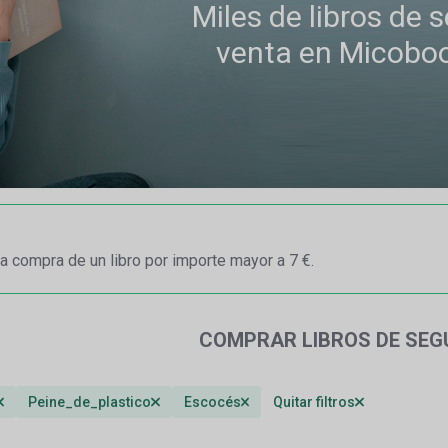
Miles de libros de
venta en Micobo
a compra de un libro por importe mayor a 7 €.
COMPRAR LIBROS DE SE
Peine_de_plastico
Escocés
Quitar filtros