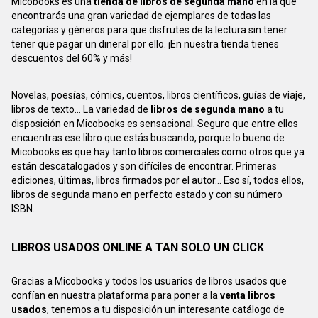
Micobooks es una
tienda de libros de segunda mano
en la que
encontrarás una gran variedad de ejemplares de todas las
categorías y géneros para que disfrutes de la lectura sin tener
tener que pagar un dineral por ello. ¡En nuestra tienda tienes
descuentos del 60% y más!
Novelas, poesías, cómics, cuentos, libros científicos, guías de viaje,
libros de texto... La variedad de
libros de segunda mano
a tu
disposición en Micobooks es sensacional. Seguro que entre ellos
encuentras ese libro que estás buscando, porque lo bueno de
Micobooks es que hay tanto libros comerciales como otros que ya
están descatalogados y son difíciles de encontrar. Primeras
ediciones, últimas, libros firmados por el autor... Eso sí, todos ellos,
libros de segunda mano en perfecto estado y con su número
ISBN.
LIBROS USADOS ONLINE A TAN SOLO UN CLICK
Gracias a Micobooks y todos los usuarios de libros usados que
confían en nuestra plataforma para poner a la
venta libros
usados
, tenemos a tu disposición un interesante catálogo de