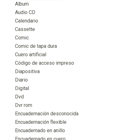
Album
Audio CD
Calendario
Cassette
Comic
Comic de tapa dura
Cuero artificial
Código de acceso impreso
Diapositiva
Diario
Digital
Dvd
Dvr rom
Encuadernación desconocida
Encuadernación flexible
Encuadernado en anillo
Encuadernado en cuero