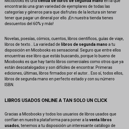
Micobooks es una
tienda de libros de segunda mano
en la que
encontrarás una gran variedad de ejemplares de todas las
categorías y géneros para que disfrutes de la lectura sin tener
tener que pagar un dineral por ello. ¡En nuestra tienda tienes
descuentos del 60% y más!
Novelas, poesías, cómics, cuentos, libros científicos, guías de viaje,
libros de texto... La variedad de
libros de segunda mano
a tu
disposición en Micobooks es sensacional. Seguro que entre ellos
encuentras ese libro que estás buscando, porque lo bueno de
Micobooks es que hay tanto libros comerciales como otros que ya
están descatalogados y son difíciles de encontrar. Primeras
ediciones, últimas, libros firmados por el autor... Eso sí, todos ellos,
libros de segunda mano en perfecto estado y con su número
ISBN.
LIBROS USADOS ONLINE A TAN SOLO UN CLICK
Gracias a Micobooks y todos los usuarios de libros usados que
confían en nuestra plataforma para poner a la
venta libros
usados
, tenemos a tu disposición un interesante catálogo de