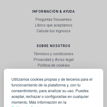
INFORMACIÓN & AYUDA
Preguntas frecuentes
Libros que aceptamos
Calcula tus ingresos
SOBRE NOSOTROS
Términos y condiciones
Privacidad y Aviso legal
Política de cookies
Utilizamos cookies propias y de terceros para el
WEB
funcionamiento de la plataforma y, con tu
Vender libros
consentimiento, para analizar su uso. Puedes
Mi cuenta
aceptar, rechazar o configurarlas en cualquier
Comprar libros
momento. Más información en la
Blog