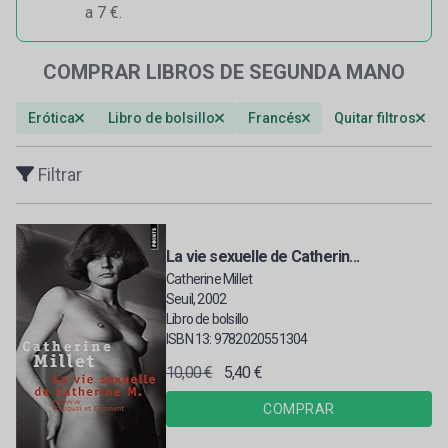
a 7 €.
COMPRAR LIBROS DE SEGUNDA MANO
Erótica
Libro de bolsillo
Francés
Quitar filtros
Filtrar
La vie sexuelle de Catherin...
Catherine Millet
Seuil, 2002
Libro de bolsillo
ISBN 13: 9782020551304
10,00 €
5,40 €
COMPRAR