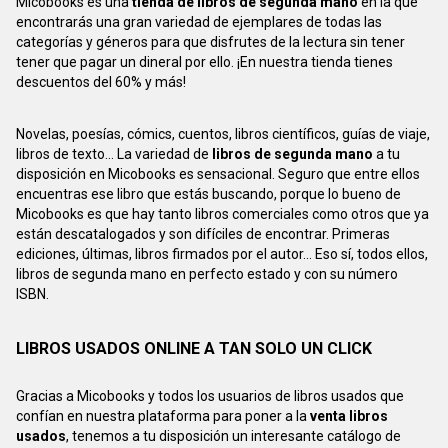
Micobooks es una
tienda de libros de segunda mano
en la que
encontrarás una gran variedad de ejemplares de todas las
categorías y géneros para que disfrutes de la lectura sin tener
tener que pagar un dineral por ello. ¡En nuestra tienda tienes
descuentos del 60% y más!
Novelas, poesías, cómics, cuentos, libros científicos, guías de viaje,
libros de texto... La variedad de
libros de segunda mano
a tu
disposición en Micobooks es sensacional. Seguro que entre ellos
encuentras ese libro que estás buscando, porque lo bueno de
Micobooks es que hay tanto libros comerciales como otros que ya
están descatalogados y son difíciles de encontrar. Primeras
ediciones, últimas, libros firmados por el autor... Eso sí, todos ellos,
libros de segunda mano en perfecto estado y con su número
ISBN.
LIBROS USADOS ONLINE A TAN SOLO UN CLICK
Gracias a Micobooks y todos los usuarios de libros usados que
confían en nuestra plataforma para poner a la
venta libros
usados
, tenemos a tu disposición un interesante catálogo de